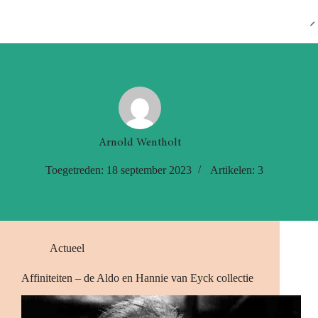
Ga
naar
Tribal Art Community
NL
de
inhoud
Arnold Wentholt
Toegetreden: 18 september 2023
Artikelen: 3
Actueel
Affiniteiten – de Aldo en Hannie van Eyck collectie