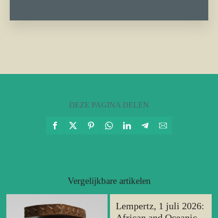
DEZE PAGINA DELEN
Vergelijkbare artikelen
Lempertz, 1 juli 2026:
African and Oceanic