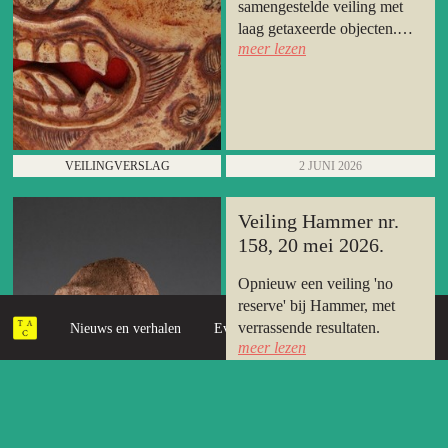
samengestelde veiling met
laag getaxeerde objecten.
meer lezen
Dick Broer had zijn
encyclopedische kennis hard
nodig.
VEILINGVERSLAG
2 JUNI 2026
Veiling Hammer nr.
158, 20 mei 2026.
Opnieuw een veiling 'no
reserve' bij Hammer, met
verrassende resultaten.
Nieuws en verhalen
Evenementen
Ontdek
meer lezen