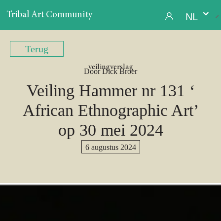
Ga
naar
Tribal Art Community
NL
de
inhoud
Terug
veilingverslag
Door Dick Broer
Veiling Hammer nr 131 ‘
African Ethnographic Art’
op 30 mei 2024
6 augustus 2024