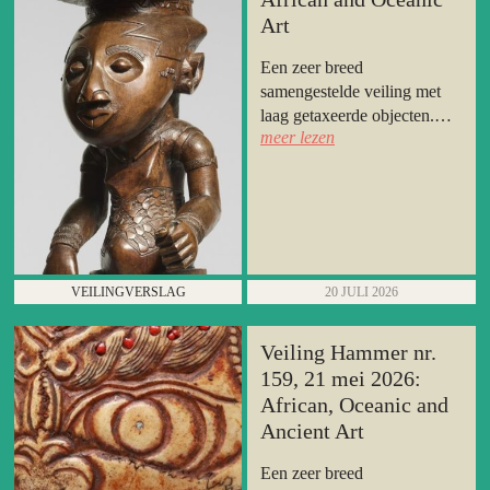
Art
Een zeer breed
samengestelde veiling met
laag getaxeerde objecten.
meer lezen
Dick Broer had zijn
encyclopedische kennis hard
nodig.
VEILINGVERSLAG
20 JULI 2026
Veiling Hammer nr.
159, 21 mei 2026:
African, Oceanic and
Ancient Art
Een zeer breed