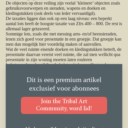
De objecten op deze veiling zijn veelal ‘kleinere’ objecten zoals
gebruiksvoorwerpen en sieraden, wapens en doeken en
kledingstukken (ook deels van leder vervaardigd).
De taxaties liggen dan ook op een laag niveau: een beperkt
aantal lots heeft de hoogste taxatie van Zfrs 400 – 800. De rest is
allemaal lager getaxeerd.
Sommige lots, zoals die met messing arm- en/of beensieraden,
lenen zich goed voor presentatie in een groepje. Dat groepje kan
men dan mogelijk hier voordelig maken of aanvullen.
Wat de veel ruimte eisende doeken en kledingstukken betreft, de
presentatie daarvan vereist veel ruimte, die zal men wellicht qua
presentatie in zijn woning moeten laten rouleren
In het navolgende wil ik enkele lots uit deze veiling nader
presenteren.
Dit is een premium artikel
exclusief voor abonnees
Join the Tribal Art
Community, word lid!