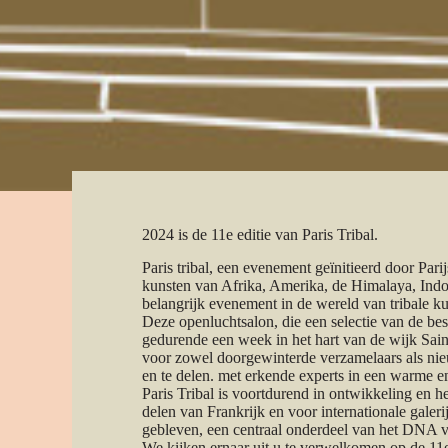
2024 is de 11e editie van Paris Tribal.
Paris tribal, een evenement geïnitieerd door Parij
kunsten van Afrika, Amerika, de Himalaya, Indon
belangrijk evenement in de wereld van tribale ku
Deze openluchtsalon, die een selectie van de be
gedurende een week in het hart van de wijk Sai
voor zowel doorgewinterde verzamelaars als nie
en te delen. met erkende experts in een warme en
Paris Tribal is voortdurend in ontwikkeling en hee
delen van Frankrijk en voor internationale galerij
gebleven, een centraal onderdeel van het DNA v
We kijken ernaar uit u te verwelkomen op de 11e 