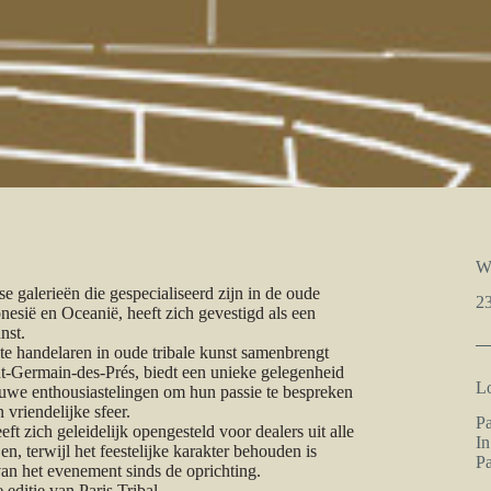
W
se galerieën die gespecialiseerd zijn in de oude
23
esië en Oceanië, heeft zich gevestigd als een
nst.
ste handelaren in oude tribale kunst samenbrengt
nt-Germain-des-Prés, biedt een unieke gelegenheid
Lo
uwe enthousiastelingen om hun passie te bespreken
 vriendelijke sfeer.
Pa
ft zich geleidelijk opengesteld voor dealers uit alle
In
en, terwijl het feestelijke karakter behouden is
Pa
an het evenement sinds de oprichting.
editie van Paris Tribal