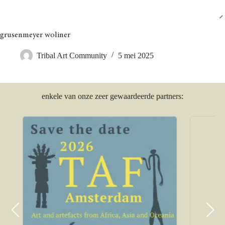
Ga
naar
Tribal Art Community
NL
de
inhoud
grusenmeyer woliner
Tribal Art Community
5 mei 2025
enkele van onze zeer gewaardeerde partners: