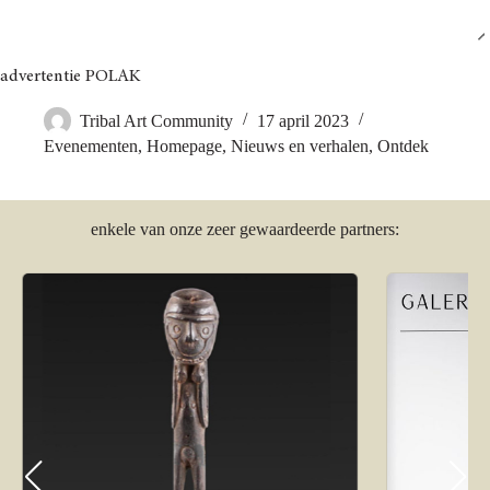
Ga
naar
Tribal Art Community
NL
de
inhoud
advertentie POLAK
Tribal Art Community
17 april 2023
Evenementen
,
Homepage
,
Nieuws en verhalen
,
Ontdek
enkele van onze zeer gewaardeerde partners: